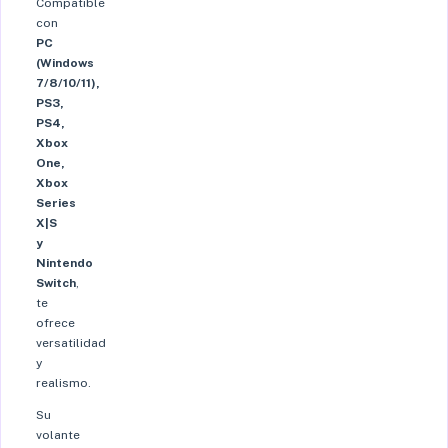
Compatible
con
PC
(Windows
7/8/10/11),
PS3,
PS4,
Xbox
One,
Xbox
Series
X|S
y
Nintendo
Switch
,
te
ofrece
versatilidad
y
realismo.
Su
volante