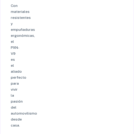
Con
materiales
resistentes
y
empuñaduras
ergonómicas,
el
PXN-
V9
es
el
aliado
perfecto
para
vivir
la
pasión
del
automovilismo
desde
casa.