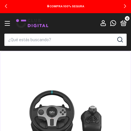
🚚 ENVÍOS A TODO EL PAÍS
0