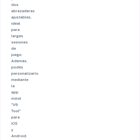
dos
abrazaderas
ajustables,
ideal
para
largas
sesiones
de
juego.
Además,
podés
personalizarlo
mediante
la
app
móvil
"V9
Tool"
para
iOS
y
Android.