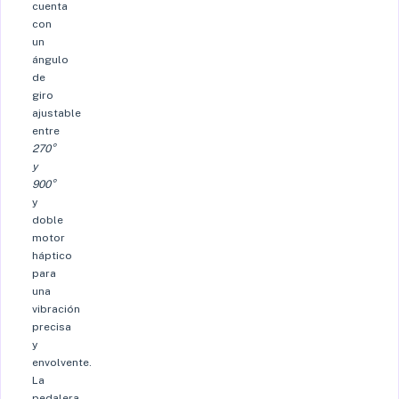
cuenta
con
un
ángulo
de
giro
ajustable
entre
270°
y
900°
y
doble
motor
háptico
para
una
vibración
precisa
y
envolvente.
La
pedalera