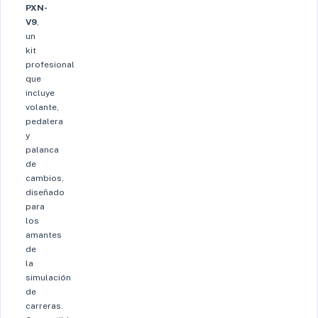
PXN-
V9
,
un
kit
profesional
que
incluye
volante,
pedalera
y
palanca
de
cambios,
diseñado
para
los
amantes
de
la
simulación
de
carreras.