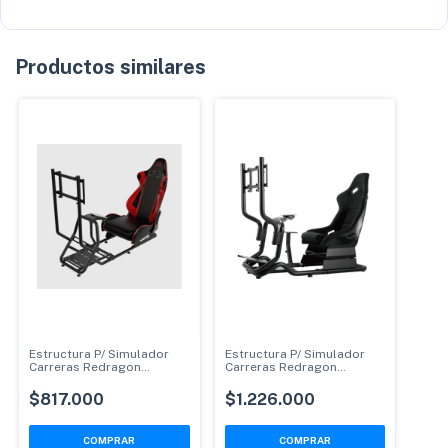
Productos similares
Estructura P/ Simulador
Estructura P/ Simulador
Carreras Redragon
Carreras Redragon
Rdsc09bs03 Vortex Con
Rdsc07bskp01 Cyclone
Butaca Y Soporte Pc Tv
Con Asiento Bucket
$817.000
$1.226.000