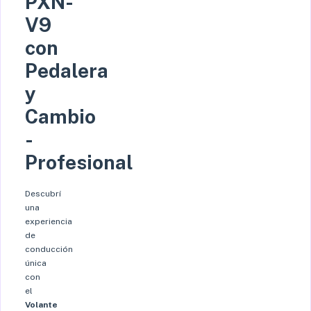
PXN-
V9
con
Pedalera
y
Cambio
-
Profesional
Descubrí
una
experiencia
de
conducción
única
con
el
Volante