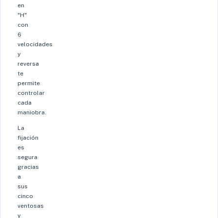
en
"H"
con
6
velocidades
y
reversa
te
permite
controlar
cada
maniobra.
La
fijación
es
segura
gracias
a
sus
cinco
ventosas
y