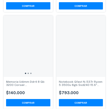
Memoria Udimm Ddr4 8 Gb
Notebook Gfast N-537r Ryzen
3200 Corsair
5 3500u 8gb Ssd240 15.6"
Cmk8gx4m1e3200c16
Win11
$140.000
$793.000