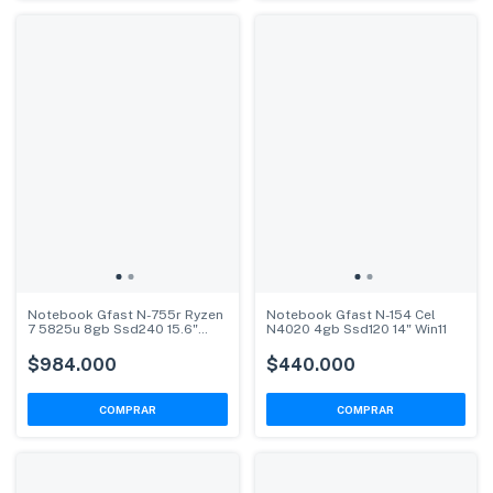
Notebook Gfast N-755r Ryzen
Notebook Gfast N-154 Cel
7 5825u 8gb Ssd240 15.6"
N4020 4gb Ssd120 14" Win11
Win11
$984.000
$440.000