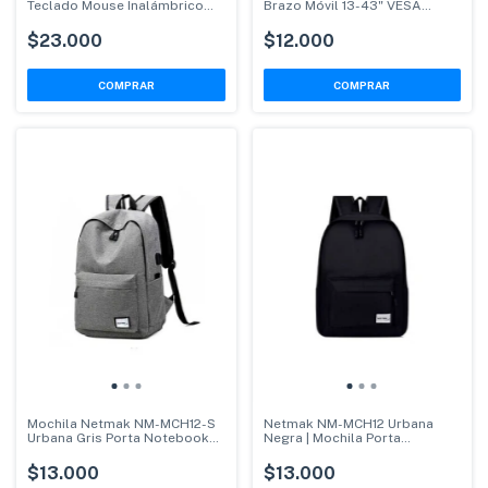
Teclado Mouse Inalámbrico
Brazo Móvil 13-43" VESA
Recargable Dual
200x200
$23.000
$12.000
Mochila Netmak NM-MCH12-S
Netmak NM-MCH12 Urbana
Urbana Gris Porta Notebook
Negra | Mochila Porta
15.6"
Notebook 15.6"
$13.000
$13.000