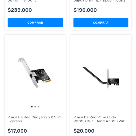
B840m - A Ddr5
Dahua Dhi-lm27-a200 - 100hz
$239.000
$190.000
Placa De Red Cudy Pe25 2.5 Pci
Placa De Red Pci-e Cudy
Express
We650 Dual Band Ac650 Wifi
$17.000
$20.000