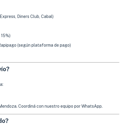
Express, Diners Club, Cabal)
l 15%)
Rapipago (según plataforma de pago)
vío?
a:
n Mendoza. Coordiná con nuestro equipo por WhatsApp.
do?