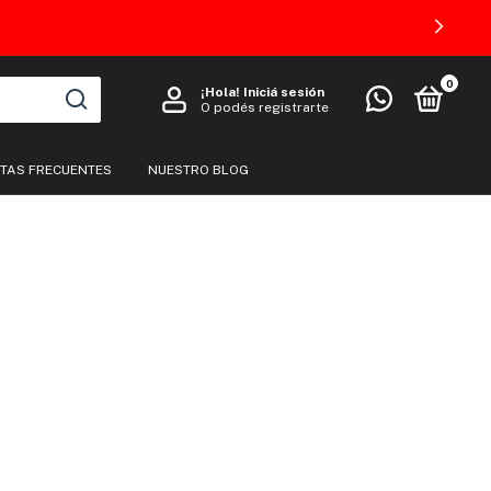
0
¡Hola!
Iniciá sesión
O podés registrarte
TAS FRECUENTES
NUESTRO BLOG