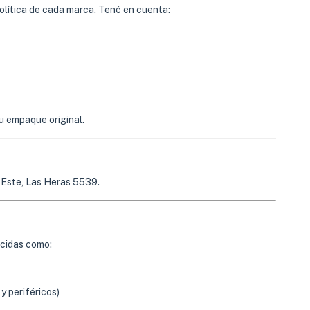
política de cada marca. Tené en cuenta:
u empaque original.
 Este, Las Heras 5539.
ocidas como:
 periféricos)