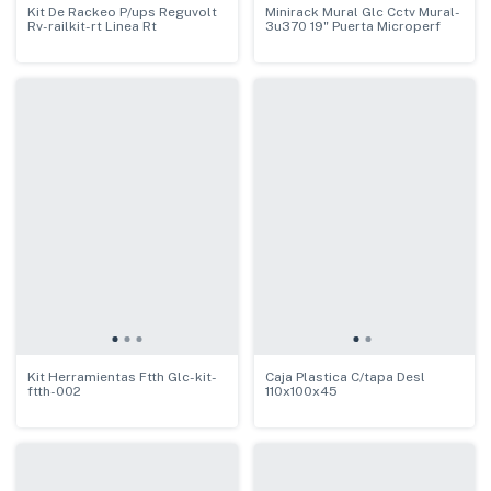
Kit De Rackeo P/ups Reguvolt
Minirack Mural Glc Cctv Mural-
Rv-railkit-rt Linea Rt
3u370 19" Puerta Microperf
Kit Herramientas Ftth Glc-kit-
Caja Plastica C/tapa Desl
ftth-002
110x100x45