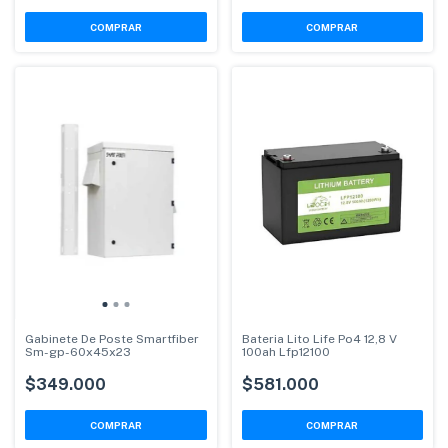
Gabinete De Poste Smartfiber
Bateria Lito Life Po4 12,8 V
Sm-gp-60x45x23
100ah Lfp12100
$349.000
$581.000