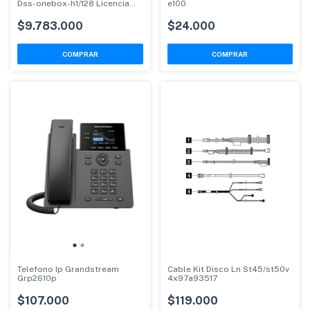
Dss-onebox-h1/128 Licencia
e100
Incluida
$9.783.000
$24.000
Telefono Ip Grandstream
Cable Kit Disco Ln St45/st50v
Grp2610p
4x97a93517
$107.000
$119.000