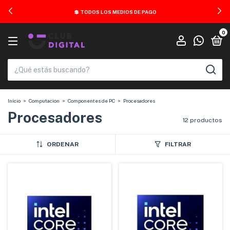
💲 TODOS LOS MEDIOS DE PAGO
0
Inicio
>
Computacion
>
Componentes de PC
>
Procesadores
Procesadores
12 productos
ORDENAR
FILTRAR