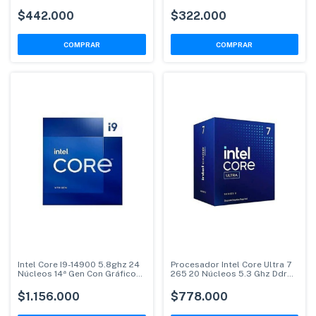
8 Núcleos
$442.000
$322.000
Intel Core I9-14900 5.8ghz 24
Procesador Intel Core Ultra 7
Núcleos 14ª Gen Con Gráficos
265 20 Núcleos 5.3 Ghz Ddr5
Uhd
Gpu
$1.156.000
$778.000