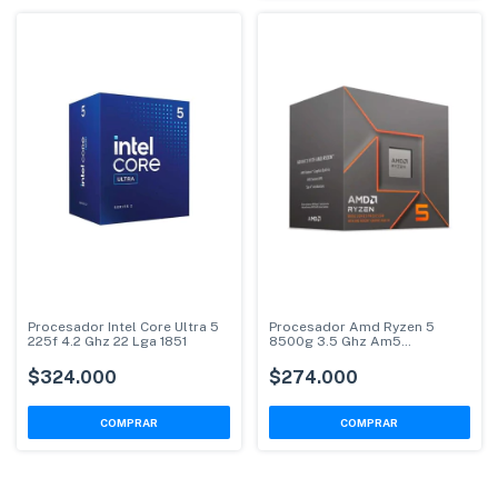
Procesador Intel Core Ultra 5
Procesador Amd Ryzen 5
225f 4.2 Ghz 22 Lga 1851
8500g 3.5 Ghz Am5
100000931box
$324.000
$274.000