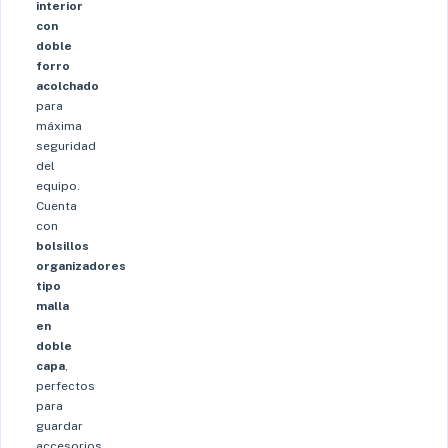
interior
con
doble
forro
acolchado
para
máxima
seguridad
del
equipo.
Cuenta
con
bolsillos
organizadores
tipo
malla
en
doble
capa
,
perfectos
para
guardar
accesorios,