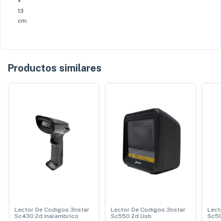
×
13
cm.
Productos similares
Lector De Codigos 3nstar
Lector De Codigos 3nstar
Lect
Sc430 2d Inalambrico
Sc550 2d Usb
Sc50