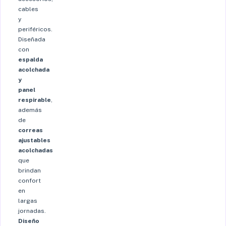
cables
y
periféricos.
Diseñada
con
espalda
acolchada
y
panel
respirable
,
además
de
correas
ajustables
acolchadas
que
brindan
confort
en
largas
jornadas.
Diseño