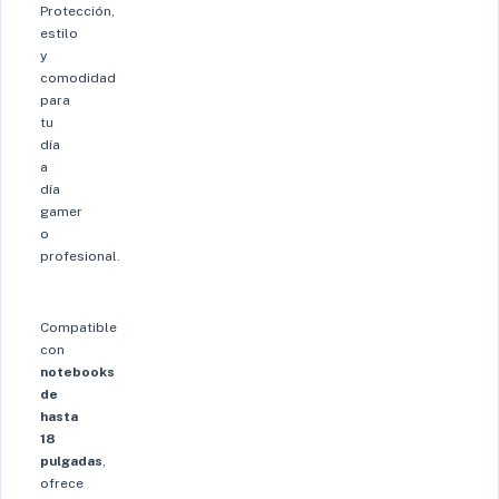
Protección,
estilo
y
comodidad
para
tu
día
a
día
gamer
o
profesional.
Compatible
con
notebooks
de
hasta
18
pulgadas
,
ofrece