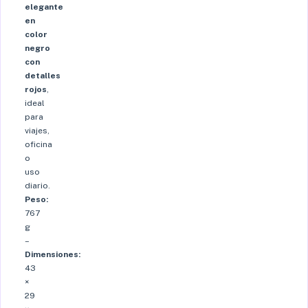
elegante
en
color
negro
con
detalles
rojos
,
ideal
para
viajes,
oficina
o
uso
diario.
Peso:
767
g
–
Dimensiones:
43
×
29