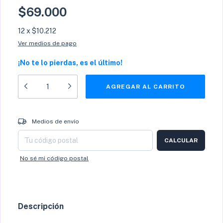
$69.000
12
x
$10.212
Ver medios de pago
¡No te lo pierdas, es el último!
Entregas para el CP:
CAMBIAR CP
Medios de envío
CALCULAR
No sé mi código postal
Descripción